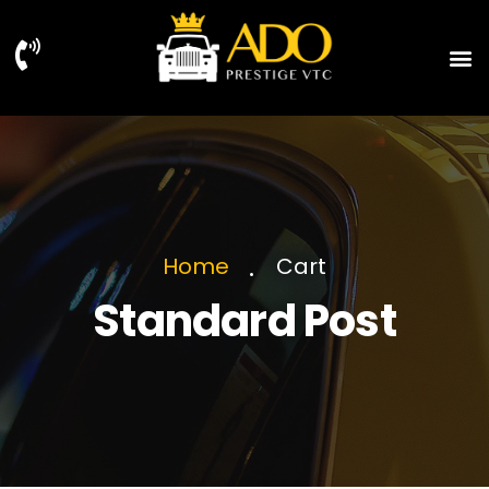
Cart
Home
Standard Post